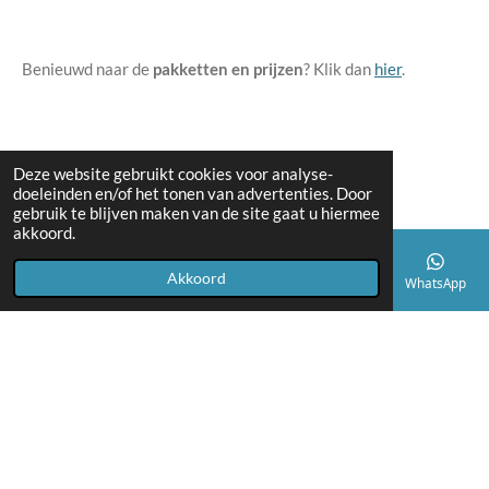
Benieuwd naar de
pakketten en prijzen
? Klik dan
hier
.
Deze website gebruikt cookies voor analyse-
Neem contact op
doeleinden en/of het tonen van advertenties. Door
gebruik te blijven maken van de site gaat u hiermee
akkoord.
Akkoord
E-mailadres
Telefoonnummer
Kaart
Facebook
WhatsApp
F
I
W
a
n
h
griet@friskarunning.be
c
s
a
e
t
t
Algemene voorwaarden.pdf
b
a
s
© 2022 - 2026 friska Running
o
g
A
o
r
p
Powered by
JouwWeb